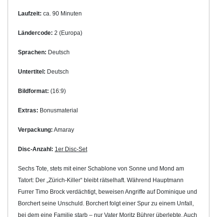
Laufzeit:
ca. 90 Minuten
Ländercode:
2 (Europa)
Sprachen:
Deutsch
Untertitel:
Deutsch
Bildformat:
(16:9)
Extras:
Bonusmaterial
Verpackung:
Amaray
Disc-Anzahl:
1er Disc-Set
Sechs Tote, stets mit einer Schablone von Sonne und Mond am
Tatort: Der „Zürich-Killer“ bleibt rätselhaft. Während Hauptmann
Furrer Timo Brock verdächtigt, beweisen Angriffe auf Dominique und
Borchert seine Unschuld. Borchert folgt einer Spur zu einem Unfall,
bei dem eine Familie starb – nur Vater Moritz Bührer überlebte. Auch