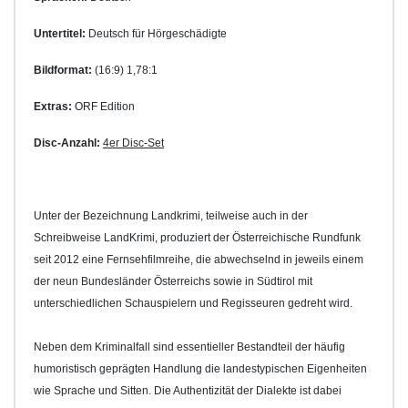
Untertitel:
Deutsch für Hörgeschädigte
Bildformat:
(16:9) 1,78:1
Extras:
ORF Edition
Disc-Anzahl:
4er Disc-Set
Unter der Bezeichnung Landkrimi, teilweise auch in der
Schreibweise LandKrimi, produziert der Österreichische Rundfunk
seit 2012 eine Fernsehfilmreihe, die abwechselnd in jeweils einem
der neun Bundesländer Österreichs sowie in Südtirol mit
unterschiedlichen Schauspielern und Regisseuren gedreht wird.
Neben dem Kriminalfall sind essentieller Bestandteil der häufig
humoristisch geprägten Handlung die landestypischen Eigenheiten
wie Sprache und Sitten. Die Authentizität der Dialekte ist dabei