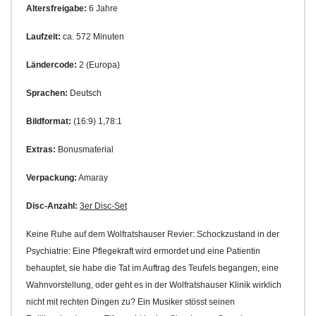
Altersfreigabe:
6 Jahre
Laufzeit:
ca. 572 Minuten
Ländercode:
2 (Europa)
Sprachen:
Deutsch
Bildformat:
(16:9) 1,78:1
Extras:
Bonusmaterial
Verpackung:
Amaray
Disc-Anzahl:
3er Disc-Set
Keine Ruhe auf dem Wolfratshauser Revier: Schockzustand in der
Psychiatrie: Eine Pflegekraft wird ermordet und eine Patientin
behauptet, sie habe die Tat im Auftrag des Teufels begangen, eine
Wahnvorstellung, oder geht es in der Wolfratshauser Klinik wirklich
nicht mit rechten Dingen zu? Ein Musiker stösst seinen