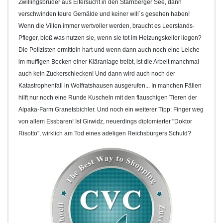
Zwillingsbruder aus Eifersucht in den Starnberger See, dann
verschwinden teure Gemälde und keiner will´s gesehen haben!
Wenn die Villen immer wertvoller werden, braucht es Leerstands-
Pfleger, bloß was nutzen sie, wenn sie tot im Heizungskeller liegen?
Die Polizisten ermitteln hart und wenn dann auch noch eine Leiche
im muffigen Becken einer Kläranlage treibt, ist die Arbeit manchmal
auch kein Zuckerschlecken! Und dann wird auch noch der
Katastrophenfall in Wolfratshausen ausgerufen... In manchen Fällen
hilft nur noch eine Runde Kuscheln mit den flauschigen Tieren der
Alpaka-Farm Granetsbichler. Und noch ein weiterer Tipp: Finger weg
von allem Essbaren! Ist Girwidz, neuerdings diplomierter "Doktor
Risotto", wirklich am Tod eines adeligen Reichsbürgers Schuld?