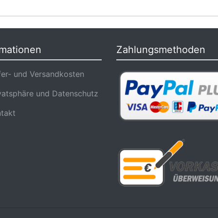
rmationen
Zahlungsmethoden
er- und Versandkosten
atsphäre und Datenschutz
takt
n, DVD, BlueRay, Komplett Serien, cvc-shop.com © 2026 | Template © 202