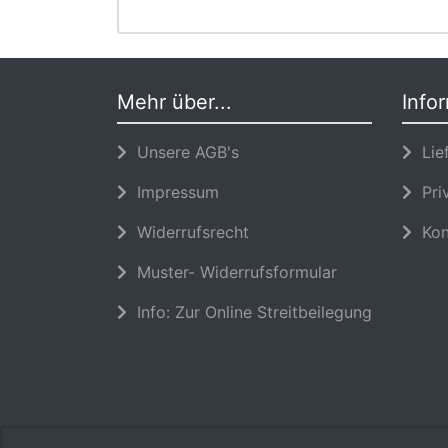
Mehr über...
Info
Unsere AGB's
Lief
Impressum
Priv
Widerrufsrecht
Kon
Muster- Widerrufsformular
Info: Zur Online Streitbeilegung
TV-Serie