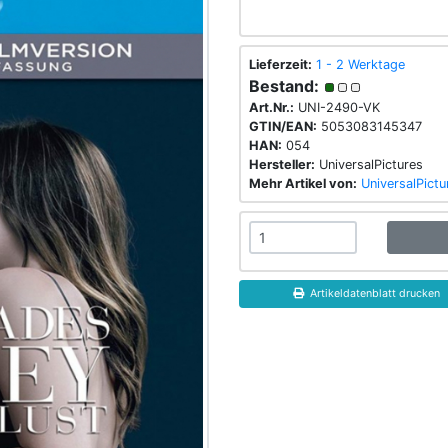
Lieferzeit:
1 - 2 Werktage
Bestand:
Art.Nr.:
UNI-2490-VK
GTIN/EAN:
5053083145347
HAN:
054
Hersteller:
UniversalPictures
Mehr Artikel von:
UniversalPictu
Artikeldatenblatt drucken